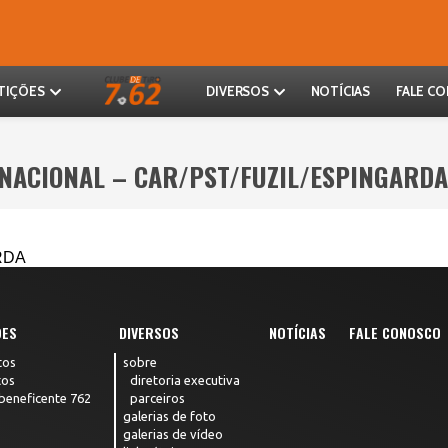
TIÇÕES
DIVERSOS
NOTÍCIAS
FALE C
 NACIONAL – CAR/PST/FUZIL/ESPINGARDA
RDA
ÕES
DIVERSOS
NOTÍCIAS
FALE CONOSCO
tos
sobre
tos
diretoria executiva
 beneficente 762
parceiros
galerias de foto
galerias de vídeo